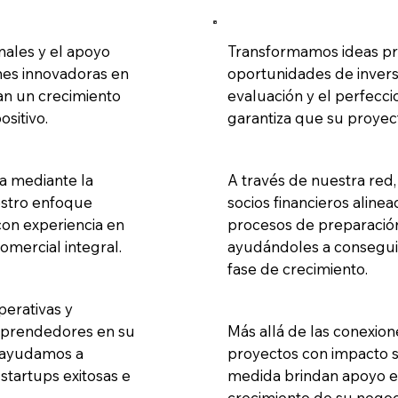
ales y el apoyo
Transformamos ideas pr
ones innovadoras en
oportunidades de invers
an un crecimiento
evaluación y el perfecc
ositivo.
garantiza que su proyect
a mediante la
A través de nuestra re
estro enfoque
socios financieros aline
 con experiencia en
procesos de preparación
omercial integral.
ayudándoles a conseguir
fase de crecimiento.
perativas y
mprendedores en su
Más allá de las conexio
s, ayudamos a
proyectos con impacto so
tartups exitosas e
medida brindan apoyo e
crecimiento de su negoci