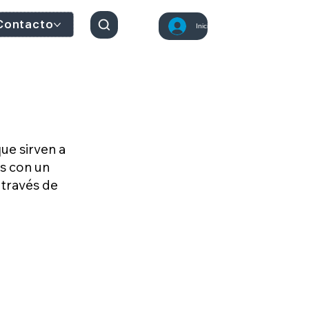
Contacto
Iniciar sesión
ue sirven a
s con un
 través de